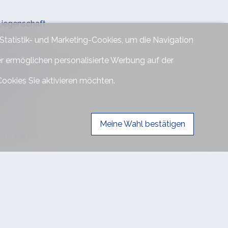
Liegenschaft
ng
 Statistik- und Marketing-Cookies, um die Navigation
ermarktung
er ermöglichen personalisierte Werbung auf der
ufer- und Verkäuferschaft
iedene Kunden
Cookies Sie aktivieren möchten.
fferten
ch Kauf
urkundung
Meine Wahl bestätigen
n zu Hause