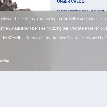
UNSER CREDO
fachgerechte Analyse Ihrer 
seriöse Marktwertberechnu
ionieren dieser Website unbedingt erforderlich und anderseits
professionelle Immobilienv
attraktiver Verkaufsauftritt
önnen Statistiken über Ihre Nutzung der Website erstellen od
intensive Begleitung von Kä
persönliche Beratung, zufr
 der Website erforderlich sind, können Sie einstellen, welche 
Einholen von Finanzierungso
erfolgreicher Verkauf wie au
Wir begleiten sie bis zur Be
okies
Wir geben ihren Träumen ei