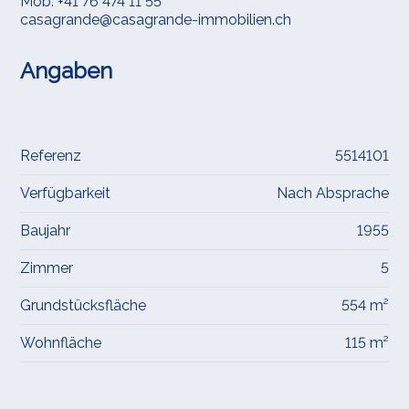
Mob.
+41 76 474 11 55
casagrande@casagrande-immobilien.ch
Angaben
Referenz
5514101
Verfügbarkeit
Nach Absprache
Baujahr
1955
Zimmer
5
Grundstücksfläche
554 m²
Wohnfläche
115 m²