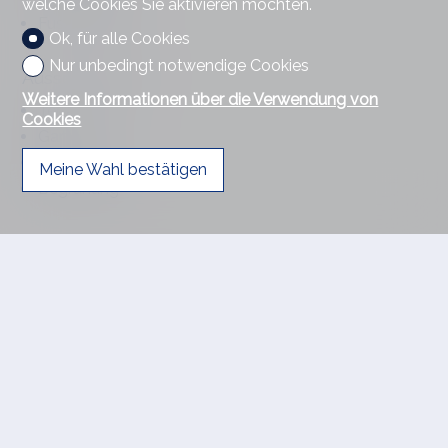
welche Cookies Sie aktivieren möchten.
Fussballplatz
Ok, für alle Cookies
Nur unbedingt notwendige Cookies
Aussenbereich
Weitere Informationen über die Verwendung von
Terrasse(n)
Cookies
Garten
Ruhige Lage
Meine Wahl bestätigen
Begrünung
Innenbereich
Wohnküche
Wintergarten
Keller
Abstellraum
Besonnung
Optimal