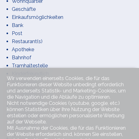
Wohnquartier
Geschäfte
Einkaufsmöglichkeiten
Bank
Post
Restaurant(s)
Apotheke
Bahnhof
Tramhaltestelle
Kinderfreundlich
Wir verwenden einerseits Cookies, die für das
Kinderkrippe
Funktionieren dieser Website unbedingt erforderlich
Kindergarten
und anderseits Statistik- und Marketing-Cookies, um
die Navigation und die Abläufe zu optimieren.
Primarschule
Nicht notwendige Cookies (youtube, google, etc.)
Sekundarschule
können Statistiken über Ihre Nutzung der Website
Sportzentrum
erstellen oder ermöglichen personalisierte Werbung
auf der Webseite.
Freibad
Mit Ausnahme der Cookies, die für das Funktionieren
Wanderwege
der Website erforderlich sind, können Sie einstellen,
Radweg